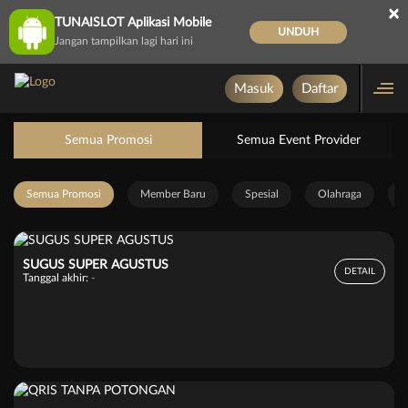
×
TUNAISLOT Aplikasi Mobile
UNDUH
Jangan tampilkan lagi hari ini
Masuk
Daftar
Semua Promosi
Semua Event Provider
Semua Promosi
Member Baru
Spesial
Olahraga
L
SUGUS SUPER AGUSTUS
DETAIL
Tanggal akhir:
-