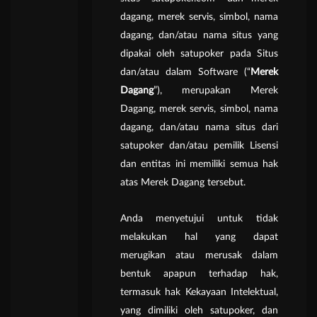
dagang, merek servis, simbol, nama
dagang, dan/atau nama situs yang
dipakai oleh satupoker pada Situs
dan/atau dalam Software (“
Merek
Dagang
”), merupakan Merek
Dagang, merek servis, simbol, nama
dagang, dan/atau nama situs dari
satupoker dan/atau pemilik Lisensi
dan entitas ini memiliki semua hak
atas Merek Dagang tersebut.
Anda menyetujui untuk tidak
melakukan hal yang dapat
merugikan atau merusak dalam
bentuk apapun terhadap hak,
termasuk hak Kekayaan Intelektual,
yang dimiliki oleh satupoker, dan