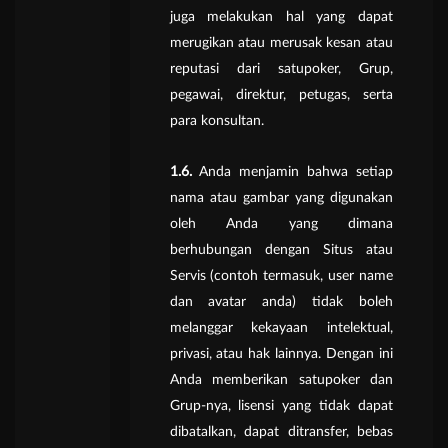
juga melakukan hal yang dapat
merugikan atau merusak kesan atau
reputasi dari satupoker, Grup,
pegawai, direktur, petugas, serta
para konsultan.
1.6.
Anda menjamin bahwa setiap
nama atau gambar yang digunakan
oleh Anda yang dimana
berhubungan dengan Situs atau
Servis (contoh termasuk, user name
dan avatar anda) tidak boleh
melanggar kekayaan intelektual,
privasi, atau hak lainnya. Dengan ini
Anda memberikan satupoker dan
Grup-nya, lisensi yang tidak dapat
dibatalkan, dapat ditransfer, bebas