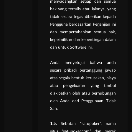
menyadangkan setiap dan semua
hak yang tertulis atau lainnya, yang
tidak secara tegas diberikan kepada
Pengguna berdasarkan Perjanjian ini
dan mempertahankan semua hak,
kepeimilikan dan kepentingan dalam
dan untuk Software ini.
Anda menyetujui bahwa anda
secara pribadi bertanggung jawab
atas segala bentuk kerusakan, biaya
atau pengeluaran yang timbul
diakibatkan oleh atau berhubungan
oleh Anda dari Penggunaan Tidak
Sah.
1.5.
Sebutan “satupoker”, nama
situs “satupoker.com” dan merek