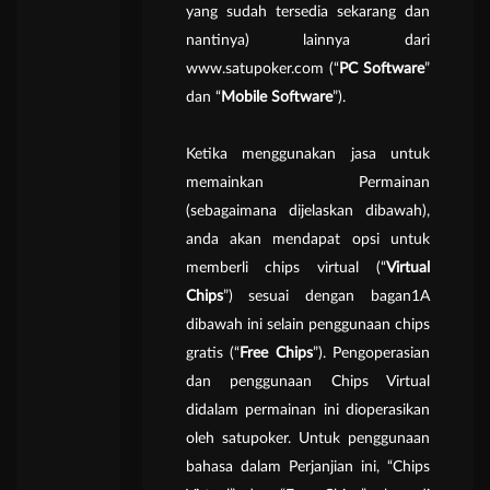
yang sudah tersedia sekarang dan
nantinya) lainnya dari
www.satupoker.com (“
PC Software
”
dan “
Mobile Software
”).
Ketika menggunakan jasa untuk
memainkan Permainan
(sebagaimana dijelaskan dibawah),
anda akan mendapat opsi untuk
memberli chips virtual (“
Virtual
Chips
”) sesuai dengan bagan1A
dibawah ini selain penggunaan chips
gratis (“
Free Chips
”). Pengoperasian
dan penggunaan Chips Virtual
didalam permainan ini dioperasikan
oleh satupoker. Untuk penggunaan
bahasa dalam Perjanjian ini, “Chips