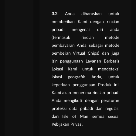
3.2.
Anda diharuskan untuk
memberikan Kami dengan rincian
pribadi mengenai diri anda
(termasuk rincian metode
pembayaran Anda sebagai metode
pembelian Virtual Chips) dan juga
izin penggunaan Layanan Berbasis
Lokasi Kami untuk mendeteksi
lokasi geografik Anda, untuk
keperluan penggunaan Produk ini.
Kami akan menerima rincian pribadi
Anda mengikuti dengan peraturan
proteksi data pribadi dan regulasi
dari Isle of Man semua sesuai
Kebijakan Privasi.