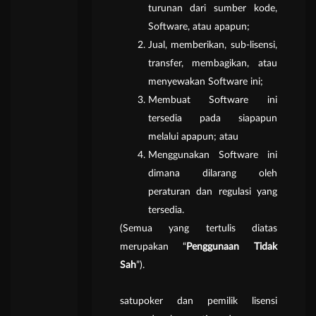
turunan dari sumber kode,
Software, atau apapun;
Jual, memberikan, sub-lisensi,
transfer, membagikan, atau
menyewakan Software ini;
Membuat Software ini
tersedia pada siapapun
melalui apapun; atau
Menggunakan Software ini
dimana dilarang oleh
peraturan dan regulasi yang
tersedia.
(Semua yang tertulis diatas
merupakan “
Penggunaan Tidak
Sah
”).
satupoker dan pemilik lisensi