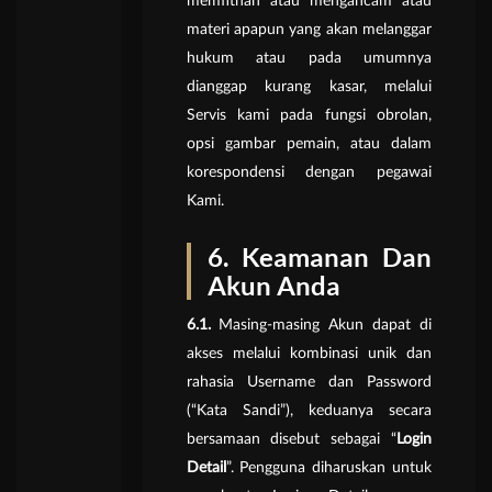
memfitnah atau mengancam atau
materi apapun yang akan melanggar
hukum atau pada umumnya
dianggap kurang kasar, melalui
Servis kami pada fungsi obrolan,
opsi gambar pemain, atau dalam
korespondensi dengan pegawai
Kami.
6. Keamanan Dan
Akun Anda
6.1.
Masing-masing Akun dapat di
akses melalui kombinasi unik dan
rahasia Username dan Password
(“Kata Sandi”), keduanya secara
bersamaan disebut sebagai “
Login
Detail
”. Pengguna diharuskan untuk