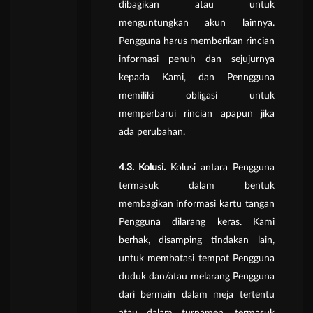
dibagikan atau untuk
menguntungkan akun lainnya.
Pengguna harus memberikan rincian
informasi penuh dan sejujurnya
kepada Kami, dan Penngguna
memiliki obligasi untuk
memperbarui rincian apapun jika
ada perubahan.
4.3.
Kolusi.
Kolusi antara Pengguna
termasuk dalam bentuk
membagikan informasi kartu tangan
Pengguna dilarang keras. Kami
berhak, disamping tindakan lain,
untuk membatasi tempat Pengguna
duduk dan/atau melarang Pengguna
dari bermain dalam meja tertentu