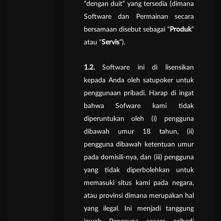
“dengan duit” yang tersedia (dimana
Software dan Permainan secara
bersamaan disebut sebagai “
Produk
”
atau “
Servis
”).
1.2.
Software ini di lisensikan
kepada Anda oleh satupoker untuk
penggunaan pribadi. Harap di ingat
bahwa Sofware kami tidak
diperuntukan oleh (i) pengguna
dibawah umur 18 tahun, (ii)
pengguna dibawah ketentuan umur
pada domisili-nya, dan (iii) pengguna
yang tidak diperbolehkan untuk
memasuki situs kami pada negara,
atau provinsi dimana merupakan hal
yang ilegal. Ini menjadi tanggung