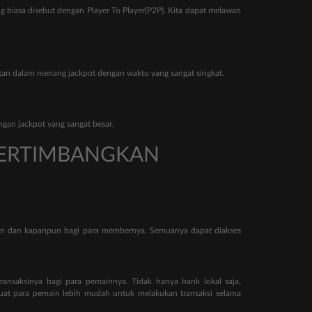
g biasa disebut dengan Player To Player(P2P). Kita dapat melawan
an dalam menang jackpot dengan waktu yang sangat singkat.
gan jackpot yang sangat besar.
PERTIMBANGKAN
 dan kapanpun bagi para membernya. Semuanya dapat diakses
nsaksinya bagi para pemainnya. Tidak hanya bank lokal saja,
t para pemain lebih mudah untuk melakukan transaksi selama