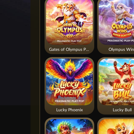
Gates of Olympus POP
Olympus Win
Lucky Phoenix
Lucky Bull