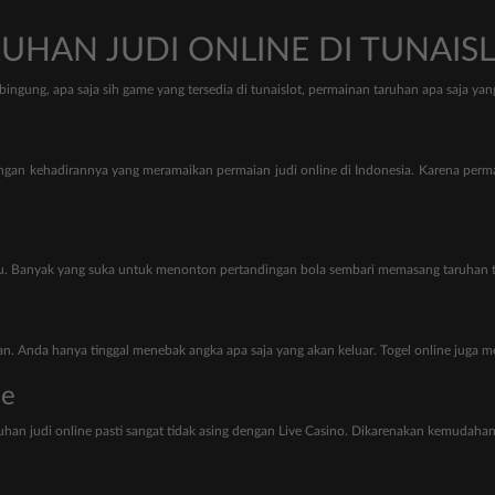
RUHAN JUDI ONLINE DI TUNAIS
 bingung, apa saja sih game yang tersedia di tunaislot, permainan taruhan apa saja y
ngan kehadirannya yang meramaikan permaian judi online di Indonesia. Karena perm
lu. Banyak yang suka untuk menonton pertandingan bola sembari memasang taruhan t
n. Anda hanya tinggal menebak angka apa saja yang akan keluar. Togel online juga 
ne
ruhan judi online pasti sangat tidak asing dengan Live Casino. Dikarenakan kemudah