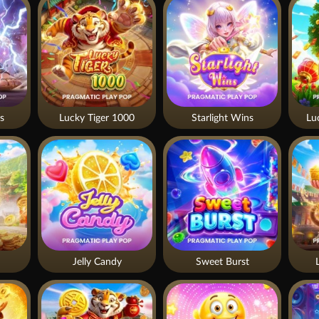
s
Lucky Tiger 1000
Starlight Wins
Lu
Jelly Candy
Sweet Burst