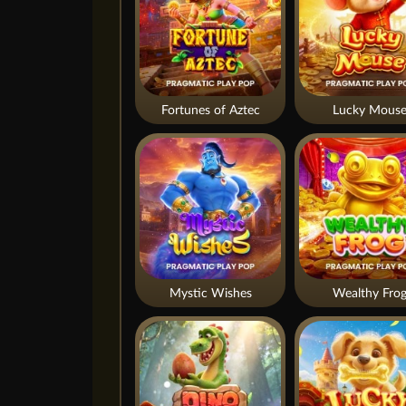
Fortunes of Aztec
Lucky Mous
Mystic Wishes
Wealthy Fro