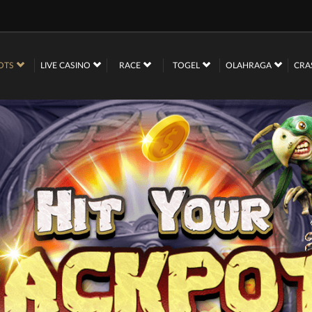
OTS
LIVE CASINO
RACE
TOGEL
OLAHRAGA
CRA