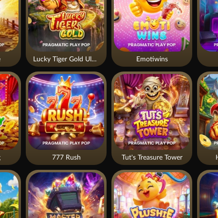
e
Lucky Tiger Gold Ultimate
Emotiwins
g
777 Rush
Tut's Treasure Tower