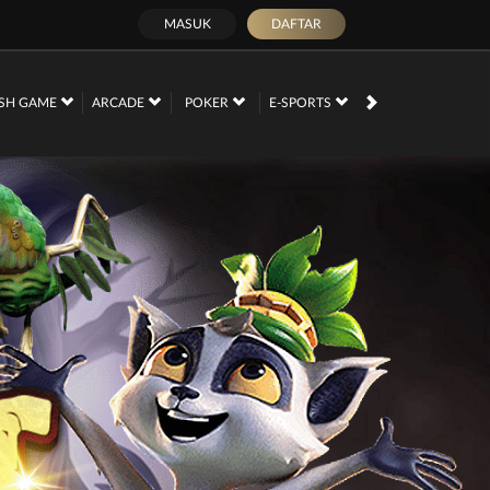
MASUK
DAFTAR
SH GAME
ARCADE
POKER
E-SPORTS
SABUNG AYAM