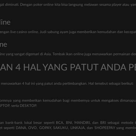
at diminati. Dengan poker online kita bisa langsung melawan sesama player atau yan
line
ngan live casino online. Judi sabung ayam juga memberikan kemudahan dan kecepat
ine
ine yang sangat digemari di Asia. Tembak ikan online juga menawarkan permainan den
AN 4 HAL YANG PATUT ANDA 
r menawarkan 4 hal ini yang patut anda pertimbangkan. Hal tersebut sebagai berikut:
rmnya yang memberikan kemudahan bagi membernya untuk mengakses dimanapun
PTOP, serta DESKTOP.
 bank-bank lokal besar seperti BCA, BNI, MANDIRI, dan BRI sebagai metode tra
llet seperti DANA, OVO, GOPAY, SAKUKU, LINKAJA, dan SHOPEEPAY yang membua